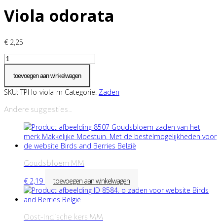
Viola odorata
€
2,25
Viola
odorata
aantal
toevoegen aan winkelwagen
SKU:
TPHo-viola-m
Categorie:
Zaden
Andere suggesties…
Goudsbloem MM
€
2,19
toevoegen aan winkelwagen
Oost-Indische kers MM