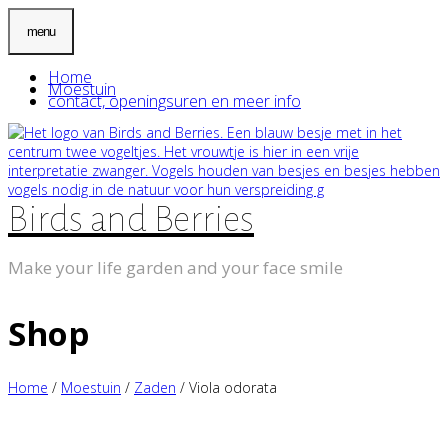
menu
Home
Moestuin
contact, openingsuren en meer info
Birds and Berries
Make your life garden and your face smile
Shop
Home
/
Moestuin
/
Zaden
/ Viola odorata